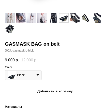
GASMASK BAG on belt
SKU:
gasmask-b-blck
9 000
р.
12 000
р.
Color
Black
Добавить в корзину
Материалы